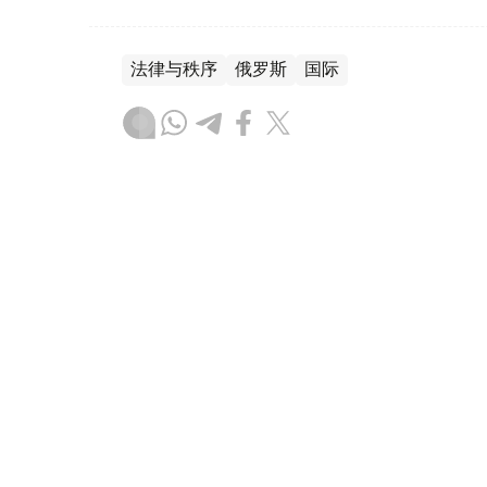
法律与秩序
俄罗斯
国际
木合塔尔 木拉提
编译
11:32, 05 8月 2026
乌克兰无人机袭击或致Wildber
（哈萨克国际通讯社讯）据The Bell援
电商平台Wildberries及其平台商家的损