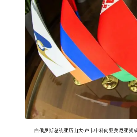
白俄罗斯总统亚历山大·卢卡申科向亚美尼亚就