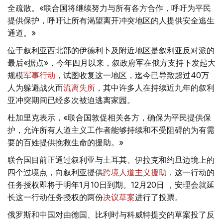
全疏散。«联合国将继续努力与所有各方合作，呼吁为平民
提供保护，呼吁让所有渴望离开冲突地区的人提供安全逃生
通道。»
位于叙利亚西北部的伊德利卜及附近地区是叙利亚反对派的
最后«据点»，今年四月以来，叙政府军在俄方支持下发起大
规模
军事行动
，试图收复这一地区，迄今已导致超过40万
人为躲避战火而
流离失所
，其中许多人在持续近九年的叙利
亚冲突期间已经多次被迫逃离家园。
杜加里克表示，«联合国敦促相关各方，确保为平民提供保
护，允许所有人道主义工作者能够持续和不受阻碍的为有需
要的百姓提供挽救生命的援助。»
联合国目前正通过叙利亚与土耳其、伊拉克和约旦边境上的
四个过境点，向叙利亚提供
跨境人道主义援助
，这一行动的
任务授权即将于明年1月10日到期。12月20日 ，安理会就延
长这一行动任务授权的两份
决议草案
进行了投票。
俄罗斯和中国对由德国、比利时与科威特提交的草案投了反