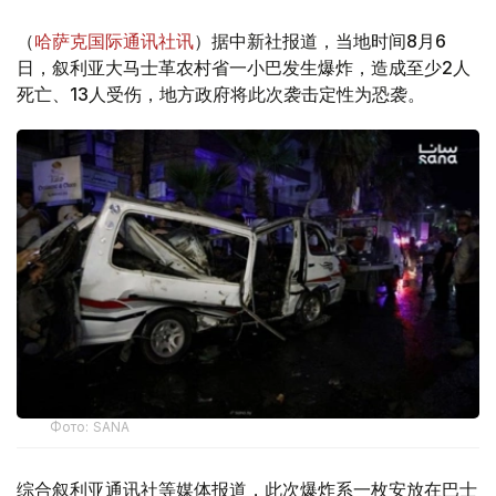
（
哈萨克国际通讯社讯
）据中新社报道，当地时间8月6
日，叙利亚大马士革农村省一小巴发生爆炸，造成至少2人
死亡、13人受伤，地方政府将此次袭击定性为恐袭。
Фото: SANA
综合叙利亚通讯社等媒体报道，此次爆炸系一枚安放在巴士