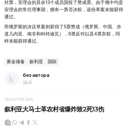
对票，安理会的其余13个成员国投了赞成票。由于俄中均是
安理会的常任理事国，拥有一票否决权，该份草案未能获得
通过。
而俄罗斯的决议草案则获得了5票赞成（俄罗斯、中国、赤
道几内亚、南非和科特迪瓦），6票反对以及4票弃权，同
样未能获得通过。
黄金储备
叙利亚
国际
без автора
编译
19:51, 07 8月 2026
叙利亚大马士革农村省爆炸致2死13伤