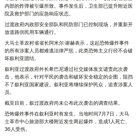
内部的炸弹被引爆所致。事件发生后，卫生部已提升附近医
院及救护部门的应急响应状态。
过渡政府内政部安全部队和民防部门已控制现场，并重新开
放道路供民用车辆通行。
大马士革农村省省长阿米尔·谢赫表示，这起恐怖爆炸事件
的所有涉案人员都难逃法律严惩，此类恐怖主义行径不会破
坏叙利亚团结。
叙利亚过渡政府外长希巴尼通过社交媒体发文谴责此次袭
击，他表示，针对平民的袭击和破坏安全稳定的企图，阻挡
不了叙利亚国家建设。叙利亚将继续保护民众，追查涉案人
员。
截至目前，叙过渡政府尚未公布此次袭击的调查结果。
恐怖爆炸事件在叙利亚时有发生。当地时间7月7日，大马
士革市中心旅游部大楼附近发生两起爆炸，造成1人死亡、
36人受伤。