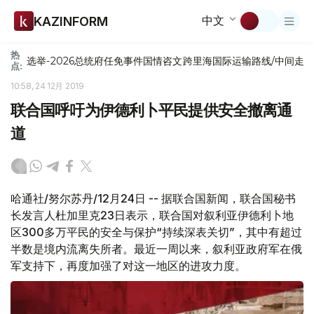
中文
KAZINFORM
热
选举-2026
总统府
任免
事件
国情咨文
跨里海国际运输路线/中间走
点:
10:58, 24 12月 2019
联合国呼吁为伊德利卜平民提供安全撤离通
道
哈通社/努尔苏丹/12月24日 -- 据联合国新闻，联合国秘书
长发言人杜加里克23日表示，联合国对叙利亚伊德利卜地
区300多万平民的安全与保护“持续深表关切”，其中有超过
半数是境内流离失所者。最近一周以来，叙利亚政府军在俄
军支持下，再度加强了对这一地区的进攻力度。