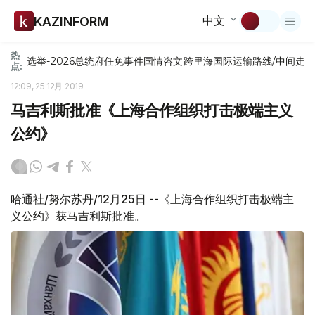
中文
KAZINFORM
热
选举-2026
总统府
任免
事件
国情咨文
跨里海国际运输路线/中间走
点:
12:09, 25 12月 2019
马吉利斯批准《上海合作组织打击极端主义
公约》
哈通社/努尔苏丹/12月25日 --《上海合作组织打击极端主
义公约》获马吉利斯批准。