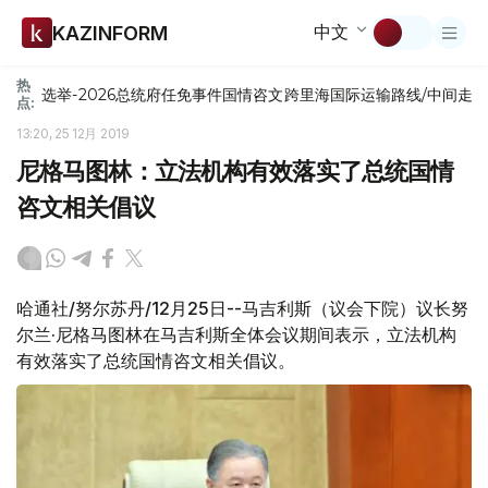
中文
KAZINFORM
热
选举-2026
总统府
任免
事件
国情咨文
跨里海国际运输路线/中间走
点:
13:20, 25 12月 2019
尼格马图林：立法机构有效落实了总统国情
咨文相关倡议
哈通社/努尔苏丹/12月25日--马吉利斯（议会下院）议长努
尔兰·尼格马图林在马吉利斯全体会议期间表示，立法机构
有效落实了总统国情咨文相关倡议。