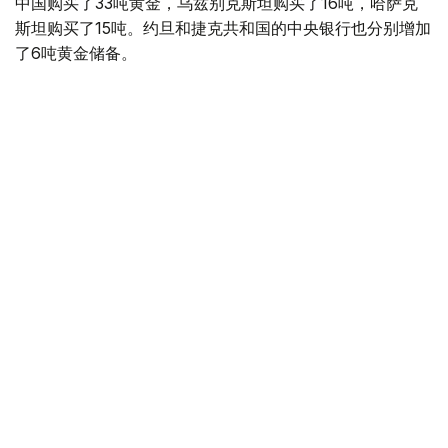
中国购买了33吨黄金，乌兹别克斯坦购买了16吨，哈萨克
斯坦购买了15吨。约旦和捷克共和国的中央银行也分别增加
了6吨黄金储备。
全球各国央行在第二季度共购买了约289吨黄金，比2025年
同期增长了62%。去年同期，黄金购买量约为178吨。
世界黄金协会称，黄金需求的增长受到地缘政治不确定性、
本季度贵金属价格下跌，以及各国寻求国际储备多元化等因
素的影响。
根据该协会进行的一项调查，89%的央行行长预计未来一
年全球黄金储备量将会增加。45%的受访者表示，他们的
国家计划增加黄金储备。
黄金储备
哈萨克斯坦
经济
央行
金融
木合塔尔 哈力木拉
编译