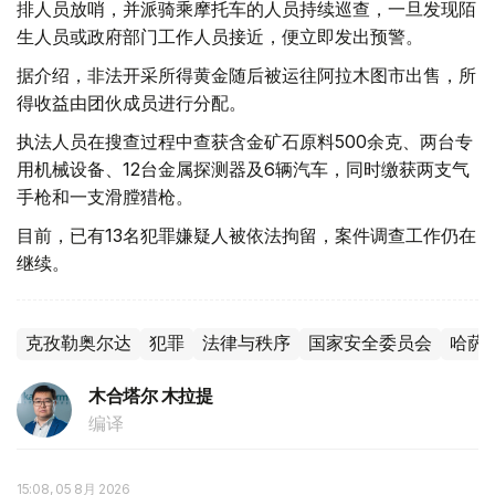
排人员放哨，并派骑乘摩托车的人员持续巡查，一旦发现陌
生人员或政府部门工作人员接近，便立即发出预警。
据介绍，非法开采所得黄金随后被运往阿拉木图市出售，所
得收益由团伙成员进行分配。
执法人员在搜查过程中查获含金矿石原料500余克、两台专
用机械设备、12台金属探测器及6辆汽车，同时缴获两支气
手枪和一支滑膛猎枪。
目前，已有13名犯罪嫌疑人被依法拘留，案件调查工作仍在
继续。
克孜勒奥尔达
犯罪
法律与秩序
国家安全委员会
哈萨
木合塔尔 木拉提
编译
15:08, 05 8月 2026