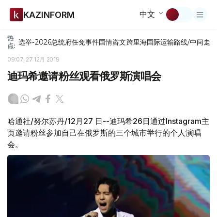
中文
KAZINFORM
热
选举-2026
总统府
任免
事件
国情咨文
跨里海国际运输路线/中间走
点:
09:07, 27 12月 2019
迪玛希邀请粉丝观看俄罗斯演唱会
哈通社/努尔苏丹/12月27 日--迪玛希26日通过Instagram主
页邀请粉丝参加自己在俄罗斯的三个城市举行的个人演唱
会。