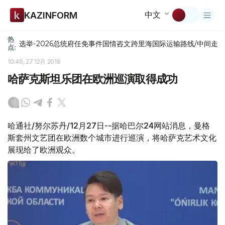
中文
KAZINFORM
热
选举-2026
总统府
任免
事件
国情咨文
跨里海国际运输路线/中间走
点:
10:46, 27 12月 2019
哈萨克斯坦乐团在欧洲巡演取得成功
哈通社/努尔苏丹/12月27日--据哈巴尔24网站消息，曼格
斯套州文艺团在欧洲数个城市进行巡演，将哈萨克艺术文化
展现给了欧洲观众。