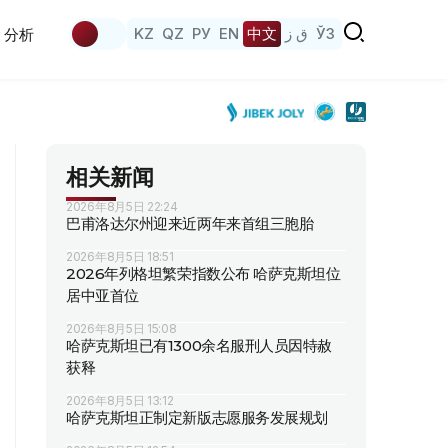
KZ
QZ
РУ
EN
中文
ق ز
ЎЗ
分析
相关新闻
2026年8月5日 22:24
巴甫洛达尔州迎来近两年来首组三胞胎
2026年8月5日 18:51
2026年列格坦繁荣指数公布 哈萨克斯坦位
居中亚首位
2026年8月5日 15:08
哈萨克斯坦已有1300余名服刑人员因特赦
获释
2026年8月5日 13:12
哈萨克斯坦正制定新版志愿服务发展规划