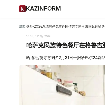
KAZINFORM
选举-2026
总统府
任免
事件
国情咨文
跨里海国际运输路
趋势:
10:08, 31 12月 2019
哈萨克民族特色餐厅在格鲁吉
哈通社/努尔苏丹/12月31日--据哈巴尔2