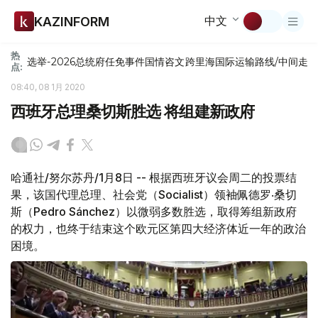
中文
KAZINFORM
热
选举-2026
总统府
任免
事件
国情咨文
跨里海国际运输路线/中间走
点:
08:40, 08 1月 2020
西班牙总理桑切斯胜选 将组建新政府
哈通社/努尔苏丹/1月8日 -- 根据西班牙议会周二的投票结
果，该国代理总理、社会党（Socialist）领袖佩德罗‧桑切
斯（Pedro Sánchez）以微弱多数胜选，取得筹组新政府
的权力，也终于结束这个欧元区第四大经济体近一年的政治
困境。