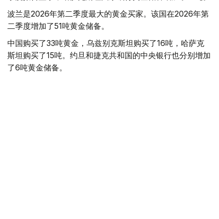
波兰是2026年第二季度最大的黄金买家。该国在2026年第
二季度增加了51吨黄金储备。
中国购买了33吨黄金，乌兹别克斯坦购买了16吨，哈萨克
斯坦购买了15吨。约旦和捷克共和国的中央银行也分别增加
了6吨黄金储备。
全球各国央行在第二季度共购买了约289吨黄金，比2025年
同期增长了62%。去年同期，黄金购买量约为178吨。
世界黄金协会称，黄金需求的增长受到地缘政治不确定性、
本季度贵金属价格下跌，以及各国寻求国际储备多元化等因
素的影响。
根据该协会进行的一项调查，89%的央行行长预计未来一
年全球黄金储备量将会增加。45%的受访者表示，他们的
国家计划增加黄金储备。
黄金储备
哈萨克斯坦
经济
央行
金融