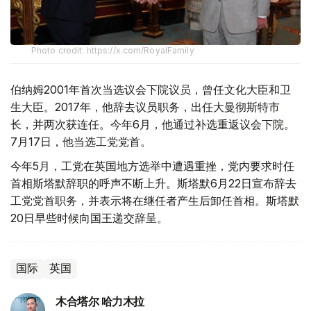
Photo credit: https://x.com/RoyalFamily
伯纳姆2001年首次当选议会下院议员，曾任文化大臣和卫
生大臣。2017年，他辞去议员职务，出任大曼彻斯特市
长，并两次获连任。今年6月，他通过补选重返议会下院。
7月17日，他当选工党党首。
今年5月，工党在英国地方选举中遭遇重挫，党内要求时任
首相斯塔默辞职的呼声不断上升。斯塔默6月22日宣布辞去
工党党首职务，并表示将在继任者产生后卸任首相。斯塔默
20日早些时候向国王递交辞呈。
国际
英国
木合塔尔 哈力木拉