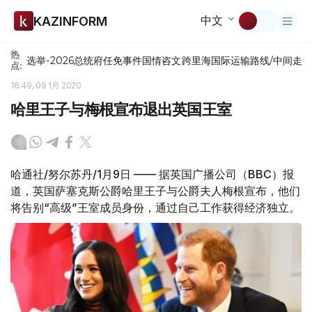
中文
KAZINFORM
热
选举-2026
总统府
任免
事件
国情咨文
跨里海国际运输路线/中间走
点:
16:49, 09 1月 2020
哈里王子与梅根宣布退出英国王室
哈通社/努尔苏丹/1月9日 —— 据英国广播公司（BBC）报
道，英国萨塞克斯公爵哈里王子与公爵夫人梅根宣布，他们
将告别“高级”王室成员身份，通过自己工作获得经济独立。