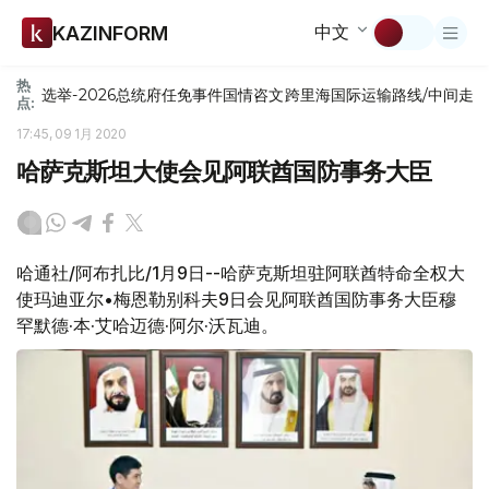
中文
KAZINFORM
热
选举-2026
总统府
任免
事件
国情咨文
跨里海国际运输路线/中间走
点:
17:45, 09 1月 2020
哈萨克斯坦大使会见阿联酋国防事务大臣
哈通社/阿布扎比/1月9日--哈萨克斯坦驻阿联酋特命全权大
使玛迪亚尔•梅恩勒别科夫9日会见阿联酋国防事务大臣穆
罕默德·本·艾哈迈德·阿尔·沃瓦迪。