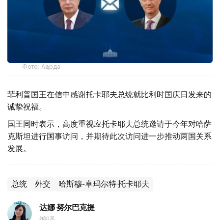
Фото: Ақорда
菲利普国王在信中感谢托卡耶夫总统就比利时国庆日发来的
诚挚祝福。
国王同时表示，高度重视应托卡耶夫总统邀请于今年对哈萨
克斯坦进行国事访问，并期待此次访问进一步推动两国关系
发展。
总统
外交
哈斯穆-卓玛尔特·托卡耶夫
达娜 努尔巴克提
编译