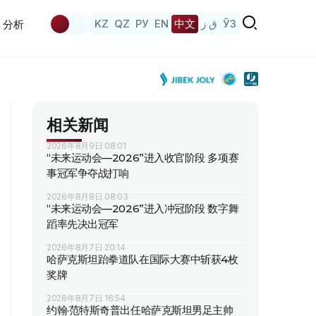
KZ
QZ
РУ
EN
中文
ق ز
ЎЗ
分析
相关新闻
2026年8月9日 08:01
“未来运动会—2026”进入收官阶段 多项赛
事冠军争夺战打响
2026年8月8日 08:03
“未来运动会—2026”进入冲冠阶段 数字舞
蹈率先决出冠军
2026年8月7日 20:14
哈萨克斯坦跆拳道队在国际大赛中斩获4枚
奖牌
2026年8月7日 16:54
约翰·范特斯奇普出任哈萨克斯坦男足主帅