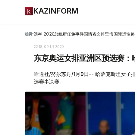
KAZINFORM
选举-2026
总统府
任免
事件
国情咨文
跨里海国际运输路
趋势:
22:18, 09 1月 2020
东京奥运女排亚洲区预选赛：
哈通社/努尔苏丹/1月9日-- 哈萨克斯坦
选赛半决赛。