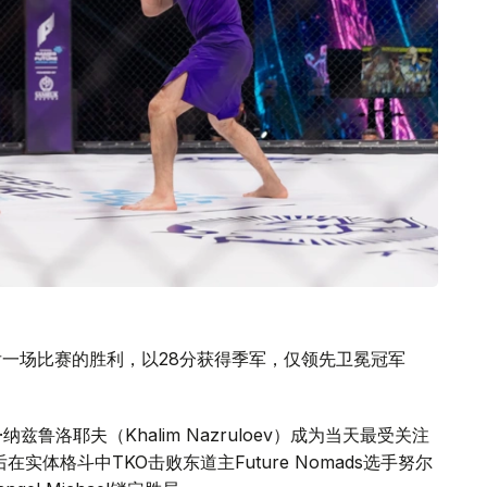
借最后一场比赛的胜利，以28分获得季军，仅领先卫冕冠军
兹鲁洛耶夫（Khalim Nazruloev）成为当天最受关注
实体格斗中TKO击败东道主Future Nomads选手努尔