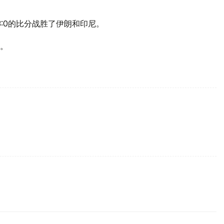
:0的比分战胜了伊朗和印尼。
。