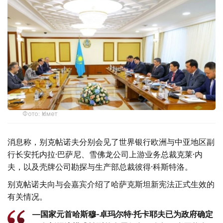
Фото: Үкімет
消息称，别克帖诺夫分别会见了世界银行欧洲与中亚地区副
行长安托内拉·巴萨尼、雪佛龙公司上游业务总裁克莱·内
夫，以及壳牌公司勘探与生产部总裁彼得·科斯特洛。
别克帖诺夫向与会嘉宾介绍了哈萨克斯坦新宪法正式生效的
有关情况。
—国家元首哈斯穆-卓玛尔特·托卡耶夫已为政府确定