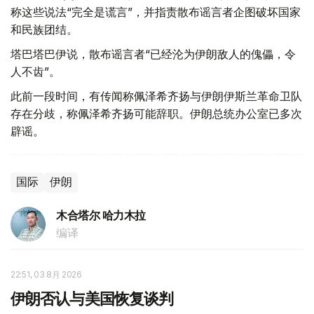
称这些说法“完全是谎言”，并指责散布谣言者企图破坏国家
和民族团结。
塔巴塔巴伊说，散布谣言者“已经沦为伊朗敌人的傀儡，令
人不齿”。
此前一段时间，有传闻称佩泽希齐扬与伊朗伊斯兰革命卫队
存在分歧，称佩泽希齐扬可能辞职。伊朗总统办公室已多次
辟谣。
国际
伊朗
木合塔尔 哈力木拉
编译
22:51, 03 8月 2026
伊朗否认与美国恢复谈判