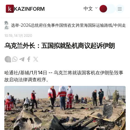
中文
KAZINFORM
热
选举-2026
总统府
任免
事件
国情咨文
跨里海国际运输路线/中间走
点:
10:19, 14 1月 2020
乌克兰外长：五国拟就坠机商议起诉伊朗
哈通社/基辅/1月14日 -- 乌克兰将就该国客机在伊朗坠毁事
故启动法律调查程序。