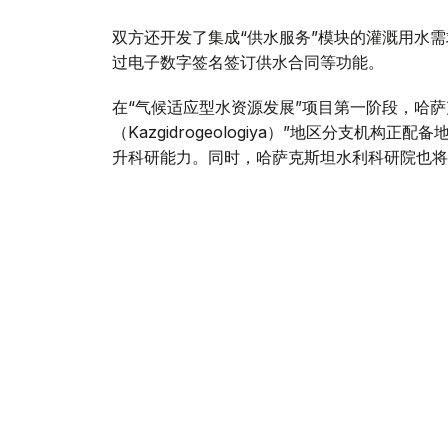
双方还开发了集成“供水服务”模块的灌溉用水
过电子数字签名签订供水合同等功能。
在“气候适应型水资源发展”项目第一阶段，哈
（Kazgidrogeologiya）”地区分支机
升科研能力。同时，哈萨克斯坦水利科研院也将
根据联合国开发计划署、水资源和灌溉部及欧亚
域农民培训中心，推广节水灌溉技术。目前，各
此外，联合国开发计划署正在编制东哈萨克斯坦
于“哈萨克斯坦可持续灌溉农业创业生态系统发
会谈结束后，双方同意进一步完善合作机制，加
努尔吉格托夫表示，在联合国开发计划署支持下
持。目前，各项既定计划正按部就班推进，水资
总结了阶段性成果，也为下一步合作明确了方向