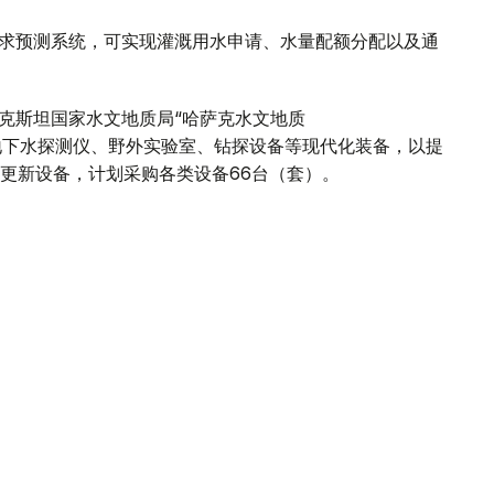
需求预测系统，可实现灌溉用水申请、水量配额分配以及通
萨克斯坦国家水文地质局“哈萨克水文地质
构正配备地下水探测仪、野外实验室、钻探设备等现代化装备，以提
更新设备，计划采购各类设备66台（套）。
开发银行签署的三方协议，三方还将在突厥斯坦州建设区
方正就培训模式和实践课程进行讨论。
州肯杰尔利克河水库建设项目可行性研究报告。该项目属
展”计划的一部分。
快推进各项合作项目实施。
，哈萨克斯坦水利行业获得了包括赠款在内的大量资金支
源和灌溉部将持续跟踪所有项目实施情况。此次会谈不仅
。