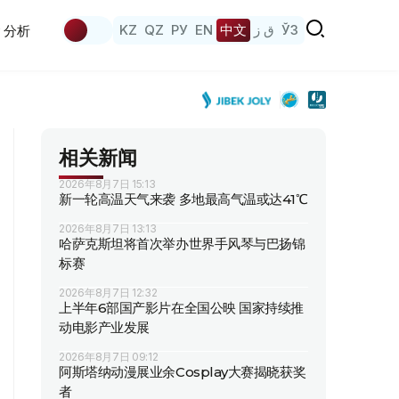
KZ
QZ
РУ
EN
中文
ق ز
ЎЗ
分析
相关新闻
2026年8月7日 15:13
新一轮高温天气来袭 多地最高气温或达41℃
2026年8月7日 13:13
哈萨克斯坦将首次举办世界手风琴与巴扬锦
标赛
2026年8月7日 12:32
上半年6部国产影片在全国公映 国家持续推
动电影产业发展
2026年8月7日 09:12
阿斯塔纳动漫展业余Cosplay大赛揭晓获奖
者