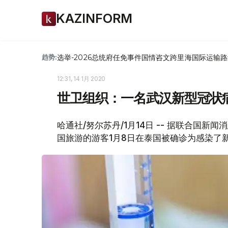
KAZINFORM
选举-2026
总统府
任免
事件
国情咨文
跨里海国际运输路
趋势:
12:31, 14 1月 2020
世卫组织：一名武汉新型冠状
哈通社/努尔苏丹/1月14日 -- 据联合国
国旅游的游客1月8日在泰国被确诊为感染了