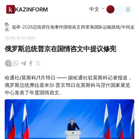
中文
KAZINFORM
热
选举-2026
总统府
任免
事件
国情咨文
跨里海国际运输路线/中间走
点:
20:40, 15 1月 2020
俄罗斯总统普京在国情咨文中提议修宪
哈通社/莫斯科/1月15日 —— 据哈通社驻莫斯科记者报道，
俄罗斯总统弗拉基米尔·普京15日在莫斯科马涅什国家展览
中心发表了年度国情咨文。