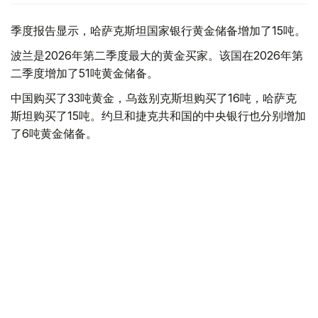
季度报告显示，哈萨克斯坦国家银行黄金储备增加了15吨。
波兰是2026年第二季度最大的黄金买家。该国在2026年第
二季度增加了51吨黄金储备。
中国购买了33吨黄金，乌兹别克斯坦购买了16吨，哈萨克
斯坦购买了15吨。约旦和捷克共和国的中央银行也分别增加
了6吨黄金储备。
全球各国央行在第二季度共购买了约289吨黄金，比2025年
同期增长了62%。去年同期，黄金购买量约为178吨。
世界黄金协会称，黄金需求的增长受到地缘政治不确定性、
本季度贵金属价格下跌，以及各国寻求国际储备多元化等因
素的影响。
根据该协会进行的一项调查，89%的央行行长预计未来一
年全球黄金储备量将会增加。45%的受访者表示，他们的
国家计划增加黄金储备。