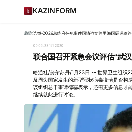
KAZINFORM
选举-2026
总统府
任免
事件
国情咨文
跨里海国际运输路
趋势:
09:05, 23 1月 2020
联合国召开紧急会议评估“武汉
哈通社/努尔苏丹/1月23日 -- 世界卫生
及周边国家发生的新型冠状病毒疫情是否构成
该组织总干事谭德塞表示，还需更多信息才
继续就此进行讨论。