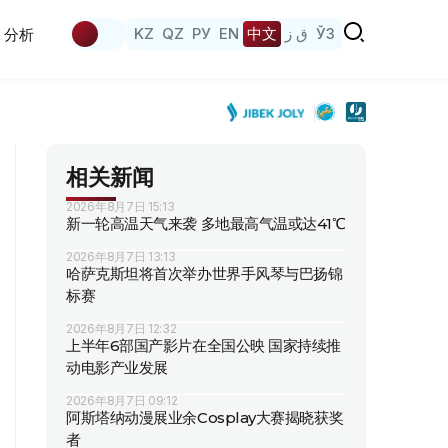
KZ
QZ
РУ
EN
中文
ق ز
ЎЗ
分析
相关新闻
2026年8月7日 15:13
新一轮高温天气来袭 多地最高气温或达41℃
2026年8月7日 13:13
哈萨克斯坦将首次举办世界手风琴与巴扬锦
标赛
2026年8月7日 12:32
上半年6部国产影片在全国公映 国家持续推
动电影产业发展
2026年8月7日 09:12
阿斯塔纳动漫展业余Cosplay大赛揭晓获奖
者