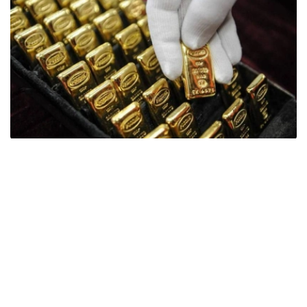
Фото: ӨзА
季度报告显示，哈萨克斯坦国家银行黄金储备增加了15吨。
波兰是2026年第二季度最大的黄金买家。该国在2026年第
二季度增加了51吨黄金储备。
中国购买了33吨黄金，乌兹别克斯坦购买了16吨，哈萨克
斯坦购买了15吨。约旦和捷克共和国的中央银行也分别增加
了6吨黄金储备。