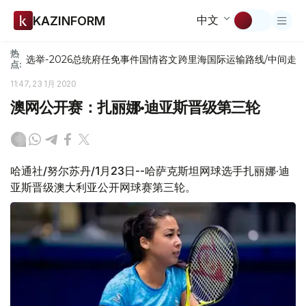
中文
KAZINFORM
热
选举-2026
总统府
任免
事件
国情咨文
跨里海国际运输路线/中间走
点:
11:47, 23 1月 2020
澳网公开赛：扎丽娜•迪亚斯晋级第三轮
哈通社/努尔苏丹/1月23日--哈萨克斯坦网球选手扎丽娜·迪
亚斯晋级澳大利亚公开网球赛第三轮。