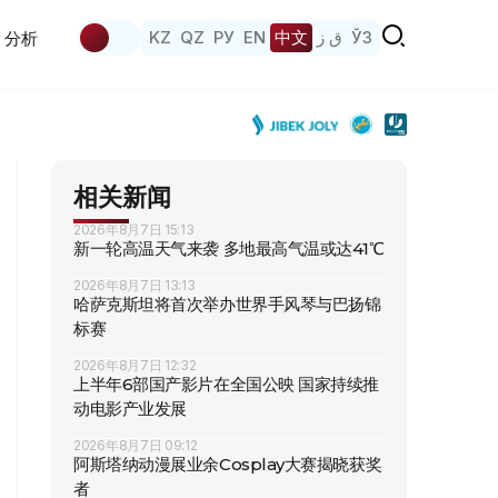
KZ
QZ
РУ
EN
中文
ق ز
ЎЗ
分析
相关新闻
2026年8月7日 15:13
新一轮高温天气来袭 多地最高气温或达41℃
2026年8月7日 13:13
哈萨克斯坦将首次举办世界手风琴与巴扬锦
标赛
2026年8月7日 12:32
上半年6部国产影片在全国公映 国家持续推
动电影产业发展
2026年8月7日 09:12
阿斯塔纳动漫展业余Cosplay大赛揭晓获奖
者