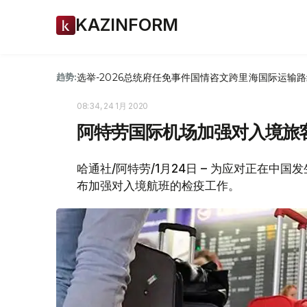
KAZINFORM
选举-2026
总统府
任免
事件
国情咨文
跨里海国际运输路
趋势:
08:34, 24 1月 2020
阿特劳国际机场加强对入境旅
哈通社/阿特劳/1月24日 – 为应对正在
布加强对入境航班的检疫工作。