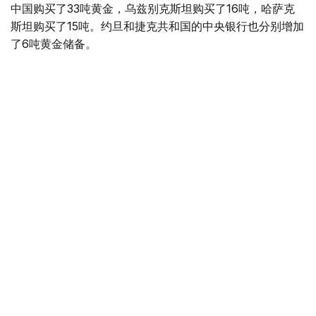
中国购买了33吨黄金，乌兹别克斯坦购买了16吨，哈萨克
斯坦购买了15吨。约旦和捷克共和国的中央银行也分别增加
了6吨黄金储备。
全球各国央行在第二季度共购买了约289吨黄金，比2025年
同期增长了62%。去年同期，黄金购买量约为178吨。
世界黄金协会称，黄金需求的增长受到地缘政治不确定性、
本季度贵金属价格下跌，以及各国寻求国际储备多元化等因
素的影响。
根据该协会进行的一项调查，89%的央行行长预计未来一
年全球黄金储备量将会增加。45%的受访者表示，他们的
国家计划增加黄金储备。
黄金储备
哈萨克斯坦
经济
央行
金融
木合塔尔 哈力木拉
编译