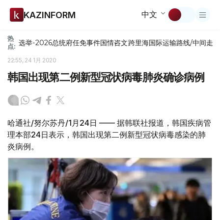
中文
KAZINFORM
热
选举-2026
总统府
任免
事件
国情咨文
跨里海国际运输路线/中间走
点:
22:55, 24 1月 2020
韩国出现第二例新型冠状病毒肺炎确诊病例
哈通社/努尔苏丹/1月24日 —— 据韩联社报道，韩国疾病管
理本部24日表示，韩国出现第二例新型冠状病毒感染的肺
炎病例。