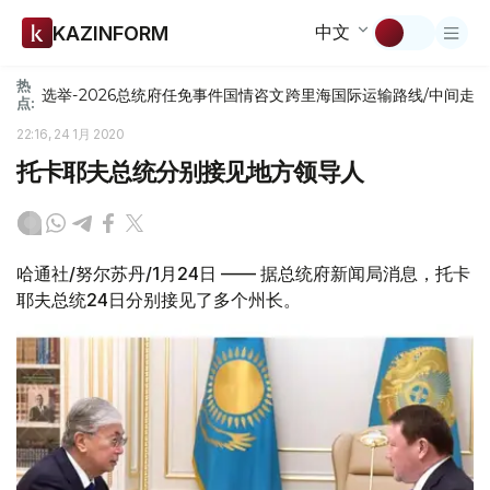
中文
KAZINFORM
热
选举-2026
总统府
任免
事件
国情咨文
跨里海国际运输路线/中间走
点:
22:16, 24 1月 2020
托卡耶夫总统分别接见地方领导人
哈通社/努尔苏丹/1月24日 —— 据总统府新闻局消息，托卡
耶夫总统24日分别接见了多个州长。