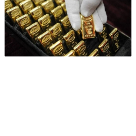
Фото: ӨзА
季度报告显示，哈萨克斯坦国家银行黄金储备增加了15吨。
波兰是2026年第二季度最大的黄金买家。该国在2026年第
二季度增加了51吨黄金储备。
中国购买了33吨黄金，乌兹别克斯坦购买了16吨，哈萨克
斯坦购买了15吨。约旦和捷克共和国的中央银行也分别增加
了6吨黄金储备。
全球各国央行在第二季度共购买了约289吨黄金，比2025年