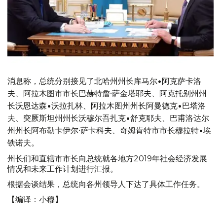
消息称，总统分别接见了北哈州州长库马尔•阿克萨卡洛
夫、阿拉木图市市长巴赫特詹·萨金塔耶夫、阿克托别州州
长沃恩达森•沃拉扎林、阿拉木图州州长阿曼德克•巴塔洛
夫、突厥斯坦州州长沃穆尔吾扎克•舒克耶夫、巴甫洛达尔
州州长阿布勒卡伊尔·萨卡科夫、奇姆肯特市市长穆拉特•埃
铁诺夫。
州长们和直辖市市长向总统就各地方2019年社会经济发展
情况和未来工作计划进行汇报。
根据会谈结果，总统向各州领导人下达了具体工作任务。
【编译：小穆】