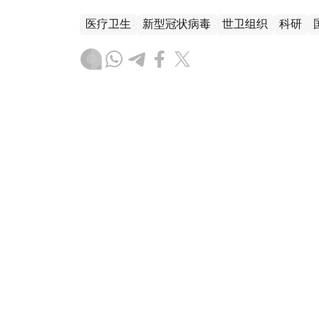
医疗卫生
新型冠状病毒
世卫组织
科研
木合塔尔 哈力木拉
编译
19:54, 22 12月 2025
世卫组织：欧洲区域超过半数
情
（
哈萨克国际通讯社讯
）据联合国新闻处消
卷欧洲，一种新近成为主流的病毒株已令多