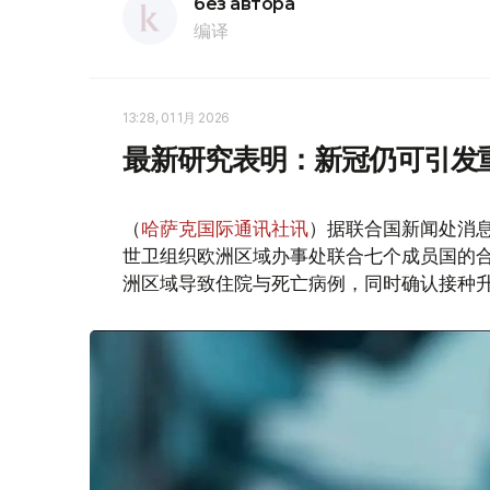
без автора
编译
13:28, 01 1月 2026
最新研究表明：新冠仍可引发
（
哈萨克国际通讯社讯
）据联合国新闻处消
世卫组织欧洲区域办事处联合七个成员国的合作
洲区域导致住院与死亡病例，同时确认接种