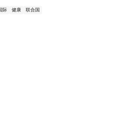
国际
健康
联合国
国家正遭遇由新型毒株引发的流感疫
息，世界卫生组织日前表示，流感正在比往年更早地席
国卫生系统受着巨大压力。公共卫生机构建议公众在今