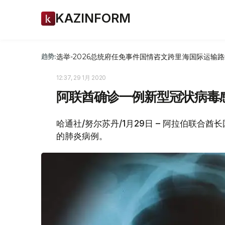
KAZINFORM
选举-2026
总统府
任免
事件
国情咨文
跨里海国际运输路
趋势:
12:37, 29 1月 2020
阿联酋确诊一例新型冠状病毒
哈通社/努尔苏丹/1月29日 – 阿拉伯联合酋
的肺炎病例。