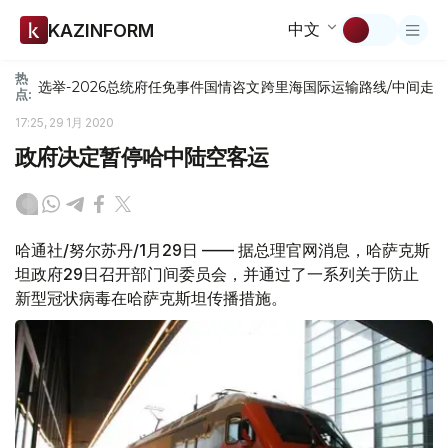
中文
KAZINFORM
热
选举-2026
总统府
任免
事件
国情咨文
跨里海国际运输路线/中间走
点:
17:25, 29 1月 2020
政府决定暂停哈中陆空客运
哈通社/努尔苏丹/1月29日 —— 据总理官网消息，哈萨克斯
坦政府29日召开部门间委员会，并通过了一系列关于防止
新型冠状病毒在哈萨克斯坦传播措施。