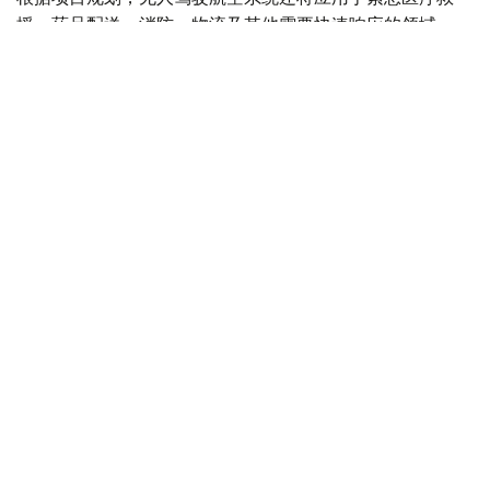
援、药品配送、消防、物流及其他需要快速响应的领域。
Фото: Министерство транспорта РК
与此同时，哈萨克斯坦计划分阶段推进载人无人驾驶航空系
统本地化生产。这将有助于发展高技术装备制造业、创造新
的就业岗位并扩大产业协作。