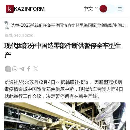
中文
KAZINFORM
热
选举-2026
总统府
任免
事件
国情咨文
跨里海国际运输路线/中间走
点:
16:15, 04 2月 2020
现代因部分中国造零部件断供暂停全车型生
产
哈通社/努尔苏丹/2月4日-- 据韩联社报道， 因新型冠状病
毒疫情造成中国造零部件供应中断，现代汽车劳资方面4日
就此举行工作会议，决定暂停所有在韩生产线。