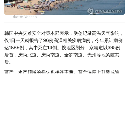
Фото: Yonhap
韩国中央灾难安全对策本部表示，受创纪录高温天气影响，
仅1日一天就报告了96例高温相关疾病病例，今年累计病例
达1889例，其中死亡14例。按地区划分，京畿道以395例
居首，庆尚北道、庆尚南道、全罗南道、光州等地紧随其
后。
畜产、水产领域的损失也接连不断。畜舍温度上升造成逾
43.2万头（只）畜禽死亡，其中猪2.8万多头、家禽40.4万
多只。另据统计，水温上升导致比目鱼、鲻鱼等逾16.5万条
养殖鱼死亡。
政府于上月27日将国家危机警报上调至最高级别“严重”，并
自本月2日起将中央灾难安全对策本部应急机制提升至二
级。这是继2023年以来时隔3年再次启动二级应急响应。政