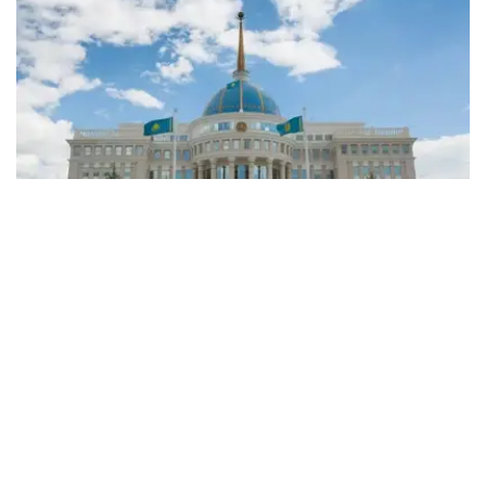
Фото: Kazinform
根据总统令：
叶热阿勒·卢克潘吾勒·图格扎诺夫（Ералы Лұқпанұлы
Тоғжанов）被任命为哈萨克斯坦共和国驻乌兹别克斯坦
共和国特命全权大使；
阿里别克·阿谢特吾勒·巴卡耶夫（Әлібек Әсетұлы