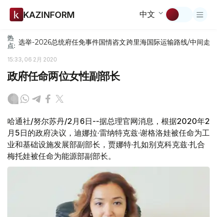
中文
KAZINFORM
热
选举-2026
总统府
任免
事件
国情咨文
跨里海国际运输路线/中间走
点:
15:33, 06 2月 2020
政府任命两位女性副部长
哈通社/努尔苏丹/2月6日--据总理官网消息，根据2020年2
月5日的政府决议，迪娜拉·雷纳特克兹·谢格洛娃被任命为工
业和基础设施发展部副部长，贾娜特·扎如别克科克兹·扎合
梅托娃被任命为能源部副部长。