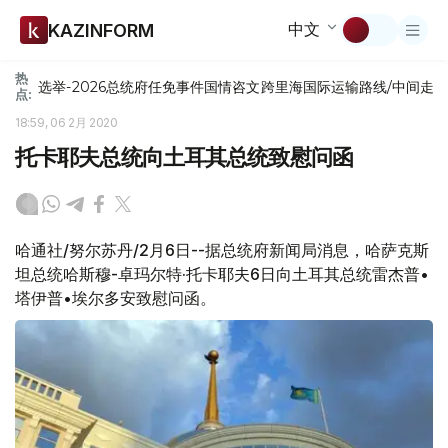
中文
KAZINFORM
热
选举-2026
总统府
任免
事件
国情咨文
跨里海国际运输路线/中间走
点:
18:59, 06 2月 2020
托卡耶夫总统向土耳其总统致慰问函
哈通社/努尔苏丹/2月6日--据总统府新闻局消息，哈萨克斯
坦总统哈斯穆-卓玛尔特·托卡耶夫6日向土耳其总统雷杰普•
塔伊普•埃尔多安致慰问函。