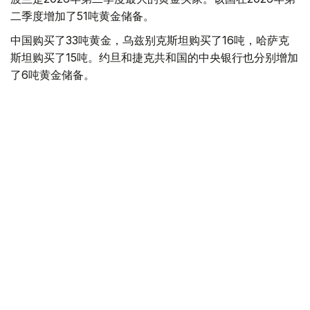
二季度增加了51吨黄金储备。
中国购买了33吨黄金，乌兹别克斯坦购买了16吨，哈萨克
斯坦购买了15吨。约旦和捷克共和国的中央银行也分别增加
了6吨黄金储备。
全球各国央行在第二季度共购买了约289吨黄金，比2025年
同期增长了62%。去年同期，黄金购买量约为178吨。
世界黄金协会称，黄金需求的增长受到地缘政治不确定性、
本季度贵金属价格下跌，以及各国寻求国际储备多元化等因
素的影响。
根据该协会进行的一项调查，89%的央行行长预计未来一
年全球黄金储备量将会增加。45%的受访者表示，他们的
国家计划增加黄金储备。
黄金储备
哈萨克斯坦
经济
央行
金融