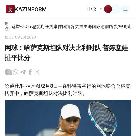
中文
KAZINFORM
热
选举-2026
总统府
任免
事件
国情咨文
跨里海国际运输路线/中间走
点:
15:00, 08 2月 2020
网球：哈萨克斯坦队对决比利时队 普婷塞娃
扯平比分
哈通社/阿拉木图/2月8日--在科特雷举行的网球联合会杯资
格赛中，哈萨克斯坦队对决比利时队。