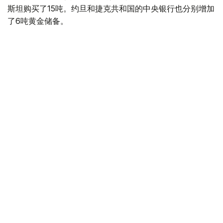
斯坦购买了15吨。约旦和捷克共和国的中央银行也分别增加
了6吨黄金储备。
全球各国央行在第二季度共购买了约289吨黄金，比2025年
同期增长了62%。去年同期，黄金购买量约为178吨。
世界黄金协会称，黄金需求的增长受到地缘政治不确定性、
本季度贵金属价格下跌，以及各国寻求国际储备多元化等因
素的影响。
根据该协会进行的一项调查，89%的央行行长预计未来一
年全球黄金储备量将会增加。45%的受访者表示，他们的
国家计划增加黄金储备。
黄金储备
哈萨克斯坦
经济
央行
金融
木合塔尔 哈力木拉
编译