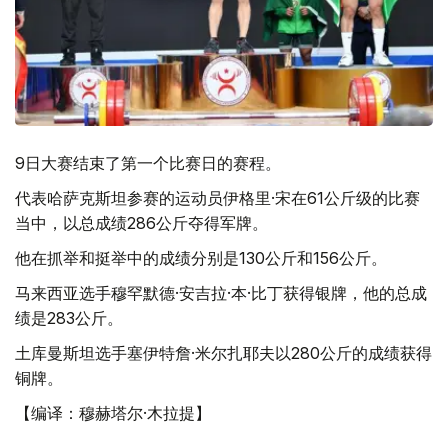
9日大赛结束了第一个比赛日的赛程。
代表哈萨克斯坦参赛的运动员伊格里·宋在61公斤级的比赛
当中，以总成绩286公斤夺得军牌。
他在抓举和挺举中的成绩分别是130公斤和156公斤。
马来西亚选手穆罕默德·安吉拉·本·比丁获得银牌，他的总成
绩是283公斤。
土库曼斯坦选手塞伊特詹·米尔扎耶夫以280公斤的成绩获得
铜牌。
【编译：穆赫塔尔·木拉提】