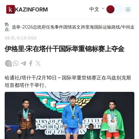
中文
KAZINFORM
热
选举-2026
总统府
任免
事件
国情咨文
跨里海国际运输路线/中间走
点:
08:35, 10 2月 2020
伊格里·宋在塔什干国际举重锦标赛上夺金
哈通社/塔什干/2月10日 – 国际举重世锦赛正在乌兹别克斯
坦首都塔什干举行。