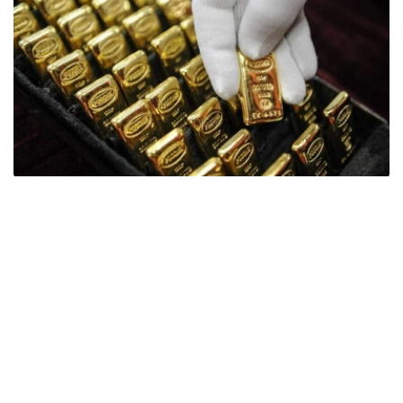
Фото: ӨзА
季度报告显示，哈萨克斯坦国家银行黄金储备增加了15吨。
波兰是2026年第二季度最大的黄金买家。该国在2026年第
二季度增加了51吨黄金储备。
中国购买了33吨黄金，乌兹别克斯坦购买了16吨，哈萨克
斯坦购买了15吨。约旦和捷克共和国的中央银行也分别增加
了6吨黄金储备。
全球各国央行在第二季度共购买了约289吨黄金，比2025年