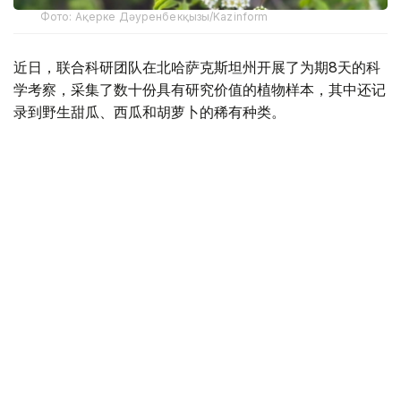
Фото: Ақерке Дәуренбекқызы/Kazinform
近日，联合科研团队在北哈萨克斯坦州开展了为期8天的科
学考察，采集了数十份具有研究价值的植物样本，其中还记
录到野生甜瓜、西瓜和胡萝卜的稀有种类。
该项目于去年启动，是哈萨克农业与植物栽培科学研究所与
日本国家农业与食品研究机构（NARO）合作协议框架下的
科研项目。
哈萨克斯坦拥有丰富的植物资源，全国生长着6000多种植
物，其中近500种为世界其他地区没有分布的特有种，约
400种植物目前受到国家保护。