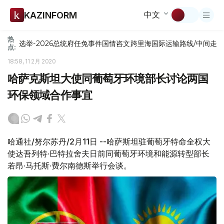
中文
KAZINFORM
热
选举-2026
总统府
任免
事件
国情咨文
跨里海国际运输路线/中间走
点:
18:58, 11 2月 2020
哈萨克斯坦大使同葡萄牙环境部长讨论两国
环保领域合作事宜
哈通社/努尔苏丹/2月11日 --哈萨斯坦驻葡萄牙特命全权大
使达吾列特·巴特拉舍夫日前同葡萄牙环境和能源转型部长
若昂·马托斯·费尔南德斯举行会谈。