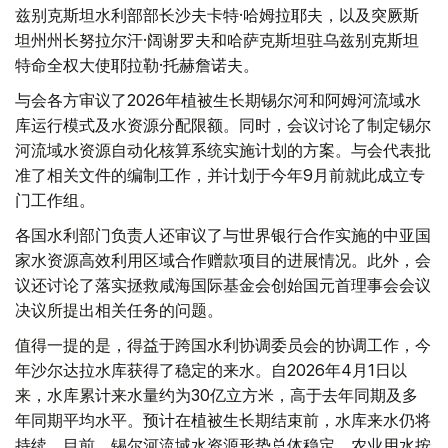
兹别克斯坦水利部部长沙夫卡特·哈姆拉耶夫，以及突厥斯
坦州州长努拉尔汗·阔谢罗夫和哈萨克斯坦驻乌兹别克斯坦
特命全权大使耶拉勒·托赫詹诺夫。
与会各方审议了2026年植被生长期锡尔河和阿姆河流域水
库运行模式及水资源分配限额。同时，会议讨论了制定锡尔
河流域水资源自动化核算系统实施计划的方案。与会代表批
准了相关文件的编制工作，并计划于今年9月前就此成立专
门工作组。
各国水利部门负责人还审议了与世界银行合作实施的中亚国
家水资源高效利用区域合作赠款项目的进展情况。此外，会
议还讨论了落实拯救咸海国际基金会创始国元首理事会会议
决议所提出相关任务的问题。
值得一提的是，得益于跨国水利协调委员会的协调工作，今
年沙尔达拉水库获得了稳定的来水。自2026年4月1日以
来，水库累计来水量约为30亿立方米，高于去年同期及多
年同期平均水平。预计在植被生长期结束前，水库来水仍将
持续。目前，锡尔河流域水资源形势总体稳定，农业用水按