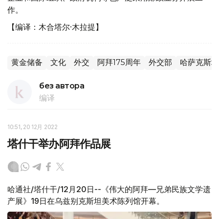
作。
【编译：木合塔尔·木拉提】
黄金储备
文化
外交
阿拜175周年
外交部
哈萨克斯坦
без автора
编译
10:51, 20 12月 2022
塔什干举办阿拜作品展
哈通社/塔什干/12月20日--《伟大的阿拜—兄弟民族文学遗
产展》19日在乌兹别克斯坦美术陈列馆开幕。