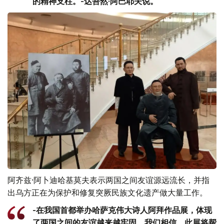
的精神支柱。-达吾然·阿巴耶夫说。
阿齐兹·阿卜迪哈基莫夫表示两国之间友谊源远流长，并指
出乌方正在为保护和修复突厥民族文化遗产做大量工作。
-在我国首都举办哈萨克伟大诗人阿拜作品展，体现
了两国之间的友谊越来越牢固。我们相信，此展将帮