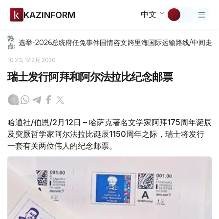
中文
KAZINFORM
热
选举-2026
总统府
任免
事件
国情咨文
跨里海国际运输路线/中间走
点:
10:23, 12 2月 2020
瑞士发行阿拜和阿尔法拉比纪念邮票
哈通社/伯恩/2月12日 – 哈萨克著名文学家阿拜175周年诞辰
及突厥哲学家阿尔法拉比诞辰1150周年之际，瑞士将发行
一套有关两位伟人的纪念邮票。