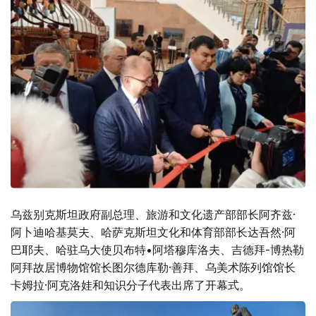
乌兹别克斯坦政府副总理、旅游和文化遗产部部长阿齐兹·
阿卜迪哈基莫夫、哈萨克斯坦文化和体育部部长达吾然·阿
巴耶夫、哈驻乌大使贝布特•阿塔穆库洛夫、吉德拜-博热勒
阿拜故居博物馆馆长图尔德库勒·善拜、乌美术陈列馆馆长
卡姆拉·阿克洛娃和知识分子代表出席了开幕式。