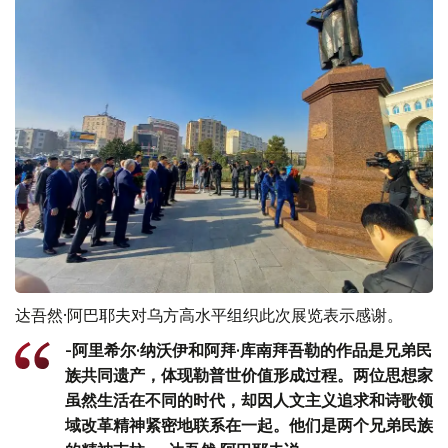
达吾然·阿巴耶夫对乌方高水平组织此次展览表示感谢。
-阿里希尔·纳沃伊和阿拜·库南拜吾勒的作品是兄弟民
族共同遗产，体现勒普世价值形成过程。两位思想家
虽然生活在不同的时代，却因人文主义追求和诗歌领
域改革精神紧密地联系在一起。他们是两个兄弟民族