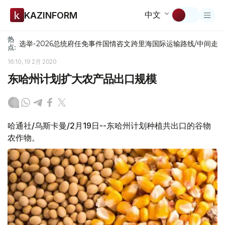
中文
KAZINFORM
热
选举-2026
总统府
任免
事件
国情咨文
跨里海国际运输路线/中间走
点:
16:10, 19 2月 2020
东哈州计划扩大农产品出口规模
哈通社/乌斯卡曼/2月19日--东哈州计划种植共出口的谷物
农作物。