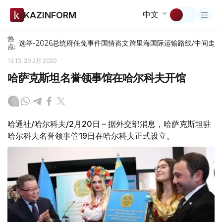
中文
KAZINFORM
热
选举-2026
总统府
任免
事件
国情咨文
跨里海国际运输路线/中间走
点:
13:13, 20 2月 2020
哈萨克斯坦名誉领事馆在哈尔科夫开馆
哈通社/哈尔科夫/2月20日 – 据外交部消息，哈萨克斯坦驻
哈尔科夫名誉领事管19日在哈尔科夫正式设立。