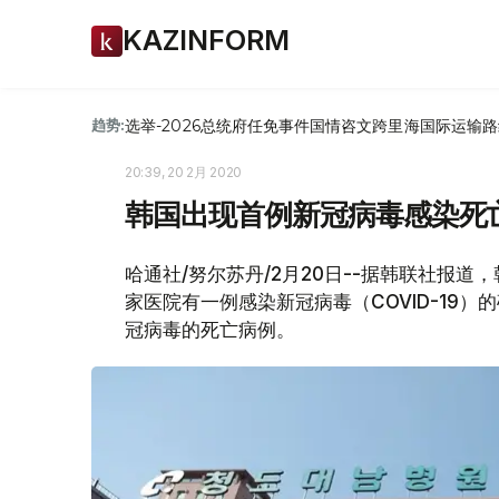
KAZINFORM
选举-2026
总统府
任免
事件
国情咨文
跨里海国际运输路
趋势:
20:39, 20 2月 2020
韩国出现首例新冠病毒感染死
哈通社/努尔苏丹/2月20日--据韩联社报
家医院有一例感染新冠病毒（COVID-19
冠病毒的死亡病例。