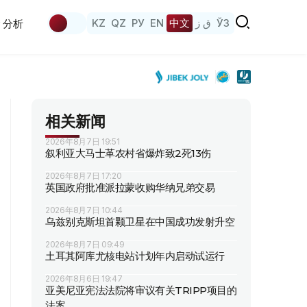
KZ
QZ
РУ
EN
中文
ق ز
ЎЗ
分析
相关新闻
2026年8月7日 19:51
叙利亚大马士革农村省爆炸致2死13伤
2026年8月7日 17:20
英国政府批准派拉蒙收购华纳兄弟交易
2026年8月7日 10:44
乌兹别克斯坦首颗卫星在中国成功发射升空
2026年8月7日 09:49
土耳其阿库尤核电站计划年内启动试运行
2026年8月6日 19:47
亚美尼亚宪法法院将审议有关TRIPP项目的
法案