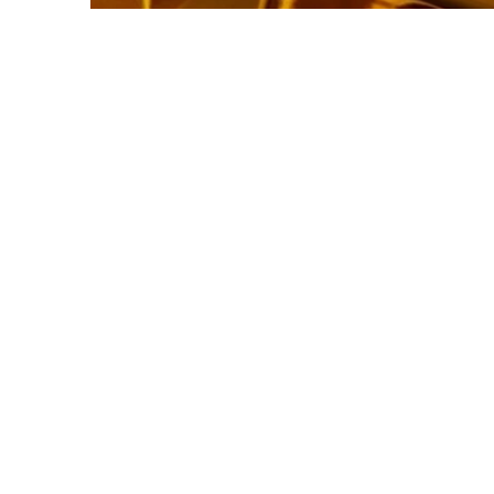
Фото: magnific.com
上周，黄金价格为61 889.33坚戈。因此，黄金
8月6日，世界市场现货黄金盘中突破4300美