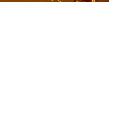
价格在一周内下跌了444.71坚戈。
元/盎司，为近七周来首次。