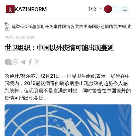
中文
KAZINFORM
热
选举-2026
总统府
任免
事件
国情咨文
跨里海国际运输路线/中间走
点:
08:45, 21 2月 2020
世卫组织：中国以外疫情可能出现蔓延
哈通社/努尔苏丹/2月21日 -- 世界卫生组织表示，尽管在中
国境内，2019冠状病毒的确诊病患出现放缓的趋势令人感
到鼓舞，但现阶段不是自满的时候，同时警告在中国境外的
疫情可能出现蔓延。