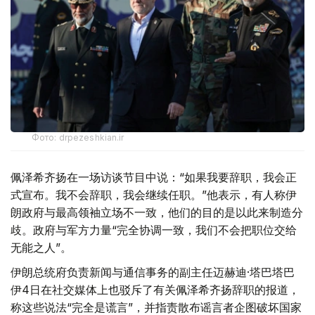
Фото: drpezeshkian.ir
佩泽希齐扬在一场访谈节目中说：“如果我要辞职，我会正
式宣布。我不会辞职，我会继续任职。”他表示，有人称伊
朗政府与最高领袖立场不一致，他们的目的是以此来制造分
歧。政府与军方力量“完全协调一致，我们不会把职位交给
无能之人”。
伊朗总统府负责新闻与通信事务的副主任迈赫迪·塔巴塔巴
伊4日在社交媒体上也驳斥了有关佩泽希齐扬辞职的报道，
称这些说法“完全是谎言”，并指责散布谣言者企图破坏国家