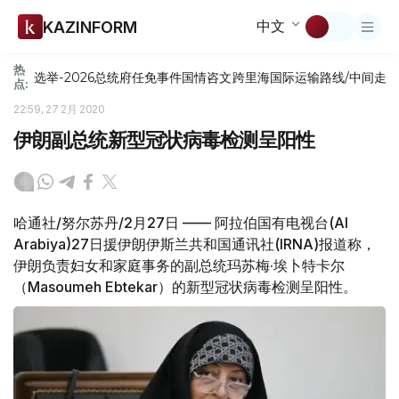
中文
KAZINFORM
热
选举-2026
总统府
任免
事件
国情咨文
跨里海国际运输路线/中间走
点:
22:59, 27 2月 2020
伊朗副总统新型冠状病毒检测呈阳性
哈通社/努尔苏丹/2月27日 —— 阿拉伯国有电视台(Al
Arabiya)27日援伊朗伊斯兰共和国通讯社(IRNA)报道称，
伊朗负责妇女和家庭事务的副总统玛苏梅·埃卜特卡尔
（Masoumeh Ebtekar）的新型冠状病毒检测呈阳性。