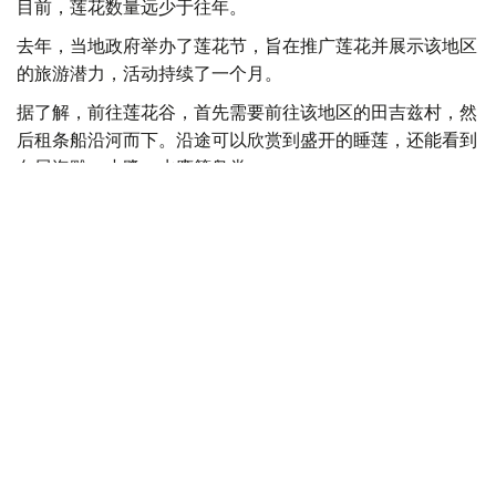
目前，莲花数量远少于往年。
去年，当地政府举办了莲花节，旨在推广莲花并展示该地区
的旅游潜力，活动持续了一个月。
据了解，前往莲花谷，首先需要前往该地区的田吉兹村，然
后租条船沿河而下。沿途可以欣赏到盛开的睡莲，还能看到
白尾海雕、小鹭、水鹰等鸟类。
乘船前往那里，每人需支付 5000 至 7000 坚戈的船费。
价格取决于船只的载客量和动力。
- 今年，该节日将于8月15日至16日举行，预计持续
一周。活动内容包括节日音乐会、体育比赛等。-当
地官员说道。