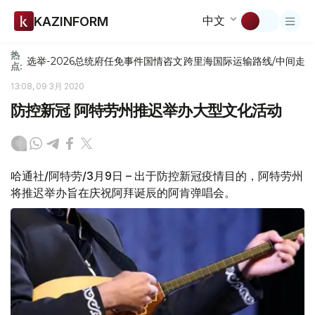
中文
KAZINFORM
热
选举-2026
总统府
任免
事件
国情咨文
跨里海国际运输路线/中间走
点:
13:08, 09 3月 2020
防控新冠 阿特劳州推迟举办大型文化活动
哈通社/阿特劳/3月9日 – 出于防控新冠疫情目的，阿特劳州
将推迟举办旨在庆祝阿拜诞辰的阿肯弹唱会。