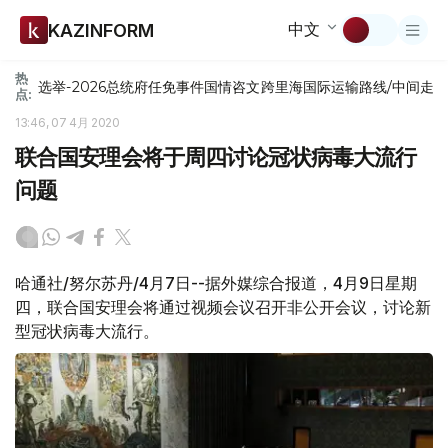
中文
KAZINFORM
热
选举-2026
总统府
任免
事件
国情咨文
跨里海国际运输路线/中间走
点:
13:46, 07 4月 2020
联合国安理会将于周四讨论冠状病毒大流行
问题
哈通社/努尔苏丹/4月7日--据外媒综合报道，4月9日星期
四，联合国安理会将通过视频会议召开非公开会议，讨论新
型冠状病毒大流行。