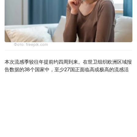
Фото: freepik.com
本次流感季较往年提前约四周到来。在世卫组织欧洲区域报
告数据的38个国家中，至少27国正面临高或极高的流感活
跃水平。
在爱尔兰、吉尔吉斯斯坦、黑山、塞尔维亚、斯洛文尼亚及
英国六国，接受流感样症状检测的患者中超过半数确诊感染
流感病毒。
世卫组织欧洲区域主任克鲁格指出，新型流感毒株——
AH3N2亚型流感病毒——正成为当前感染的主要致病原，
虽然尚无证据显示其致病严重程度有所增加。这一季节性流
感新变种已占欧洲区域确诊病例的90%，表明流感病毒的