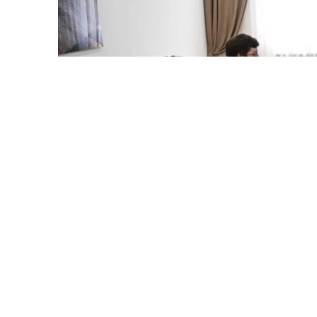
Photo credit: mfa.gov.kz