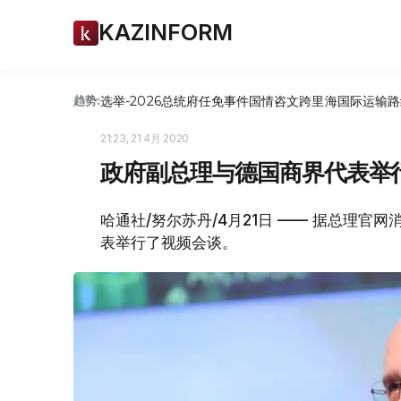
KAZINFORM
选举-2026
总统府
任免
事件
国情咨文
跨里海国际运输路
趋势:
21:23, 21 4月 2020
政府副总理与德国商界代表举
哈通社/努尔苏丹/4月21日 —— 据总理官
表举行了视频会谈。