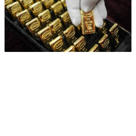
Фото: ӨзА
季度报告显示，哈萨克斯坦国家银行黄金储备增加了15吨。
波兰是2026年第二季度最大的黄金买家。该国在2026年第
二季度增加了51吨黄金储备。
中国购买了33吨黄金，乌兹别克斯坦购买了16吨，哈萨克
斯坦购买了15吨。约旦和捷克共和国的中央银行也分别增加
了6吨黄金储备。
全球各国央行在第二季度共购买了约289吨黄金，比2025年
同期增长了62%。去年同期，黄金购买量约为178吨。