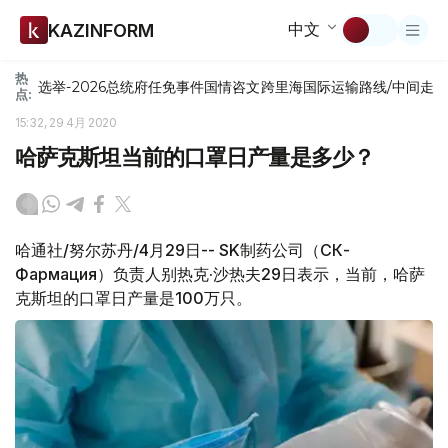
中文
KAZINFORM
热
选举-2026
总统府
任免
事件
国情咨文
跨里海国际运输路线/中间走
点:
15:32, 29 4月 2020
哈萨克斯坦当前的口罩日产量是多少？
哈通社/努尔苏丹/4月29日-- SK制药公司（СК-
Фармация）负责人别热克·沙热夫29日表示，当前，哈萨
克斯坦的口罩日产量是100万只。