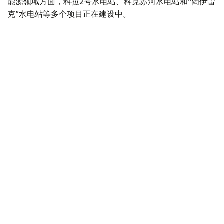
能源领域方面，科拉2号水电站、科克苏河水电站和“阔伊雷
克”水电站等多个项目正在建设中。
基础设施建设同样持续推进。交通领域包括总投资466亿坚
戈、全长64公里的阿尔腾科利—热特根铁路区段升级改造
项目，以及总投资150亿坚戈的阿拉木图—塔勒德库尔干公
路改扩建项目。
与此同时，哈萨克斯坦还投入270亿坚戈用于能源和公用事
业基础设施现代化，其中145亿坚戈用于电力系统建设，65
亿坚戈用于供热系统升级，60亿坚戈用于供水和排水系统
改造。上述项目仅是当前基础设施建设计划的一部分。
多措并举推动高质量发展
总体来看，国际货币基金组织对哈萨克斯坦经济增长前景保
持稳定预期，而哈萨克斯坦今年上半年的经济运行数据也展
现出持续向好的发展态势。从实体经济提速、制造业扩张，
到投资持续增长和重大项目稳步推进，经济增长正获得多方
面支撑。