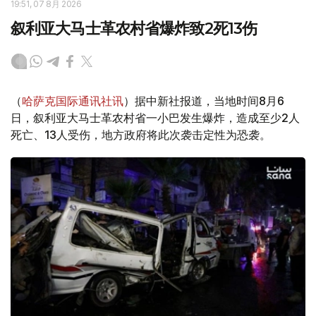
19:51, 07 8月 2026
叙利亚大马士革农村省爆炸致2死13伤
（
哈萨克国际通讯社讯
）据中新社报道，当地时间8月6
日，叙利亚大马士革农村省一小巴发生爆炸，造成至少2人
死亡、13人受伤，地方政府将此次袭击定性为恐袭。