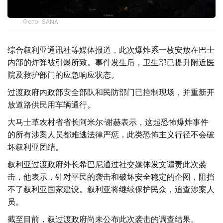
Фото: SANA
综合叙利亚通讯社等媒体报道，此次爆炸系一枚安放在巴士
内部的炸弹被引爆所致。事件发生后，卫生部已提升附近医
院及救护部门的应急响应状态。
过渡政府内政部安全部队和民防部门已控制现场，并重新开
放道路供民用车辆通行。
大马士革农村省省长阿米尔·谢赫表示，这起恐怖爆炸事件
的所有涉案人员都难逃法律严惩，此类恐怖主义行径不会破
坏叙利亚团结。
叙利亚过渡政府外长希巴尼通过社交媒体发文谴责此次袭
击，他表示，针对平民的袭击和破坏安全稳定的企图，阻挡
不了叙利亚国家建设。叙利亚将继续保护民众，追查涉案人
员。
截至目前，叙过渡政府尚未公布此次袭击的调查结果。