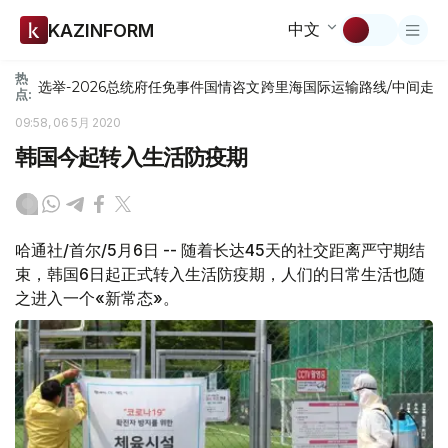
中文
KAZINFORM
热
选举-2026
总统府
任免
事件
国情咨文
跨里海国际运输路线/中间走
点:
09:58, 06 5月 2020
韩国今起转入生活防疫期
哈通社/首尔/5月6日 -- 随着长达45天的社交距离严守期结
束，韩国6日起正式转入生活防疫期，人们的日常生活也随
之进入一个«新常态»。