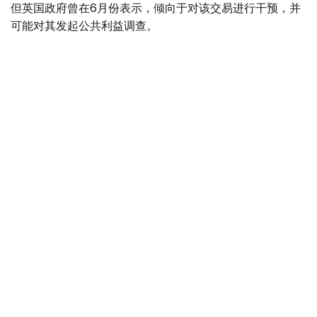
但英国政府曾在6月份表示，倾向于对该交易进行干预，并
可能对其发起公共利益调查。
政府指出，派拉蒙天舞首席执行官埃里森（David Ellison）
所提供的保证，已解决英国文化、媒体和体育大臣南迪
（Lisa Nandy）的担忧，这些保证将转化为具有法律约束
力的承诺。
政府指出，派拉蒙已同意，合并后集团在英国的有线电视和
点播服务将保留各自独立的编辑自主权。
政府补充称，派拉蒙旗下的英国“第五频道”（Channel 5）
新闻业务，在编辑权上将与CNN国际台（CNN
International）和哥伦比亚广播公司新闻台（CBS News）
保持独立。
派拉蒙对这一决定表示欢迎，称这为完成该交易的“重要里
程碑”。
交易将无需在英国接受漫长审查