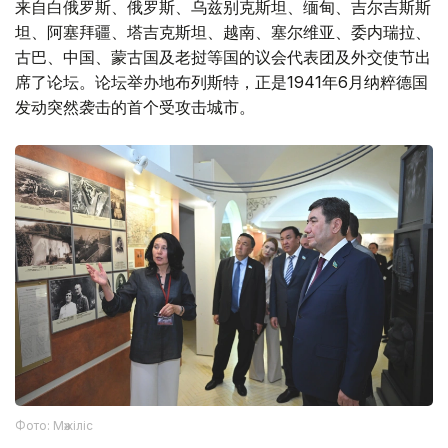
来自白俄罗斯、俄罗斯、乌兹别克斯坦、缅甸、吉尔吉斯斯
坦、阿塞拜疆、塔吉克斯坦、越南、塞尔维亚、委内瑞拉、
古巴、中国、蒙古国及老挝等国的议会代表团及外交使节出
席了论坛。论坛举办地布列斯特，正是1941年6月纳粹德国
发动突然袭击的首个受攻击城市。
Фото: Мәжіліс