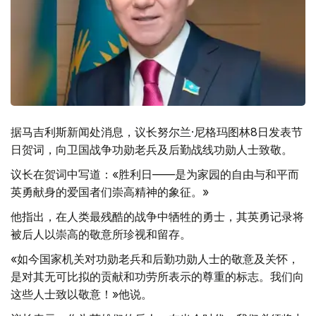
据马吉利斯新闻处消息，议长努尔兰·尼格玛图林8日发表节
日贺词，向卫国战争功勋老兵及后勤战线功勋人士致敬。
议长在贺词中写道：«胜利日——是为家园的自由与和平而
英勇献身的爱国者们崇高精神的象征。»
他指出，在人类最残酷的战争中牺牲的勇士，其英勇记录将
被后人以崇高的敬意所珍视和留存。
«如今国家机关对功勋老兵和后勤功勋人士的敬意及关怀，
是对其无可比拟的贡献和功劳所表示的尊重的标志。我们向
这些人士致以敬意！»他说。