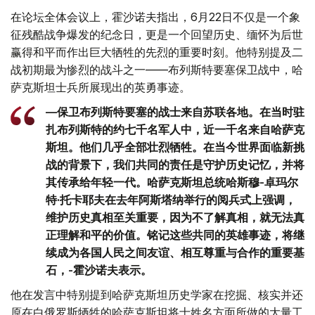
在论坛全体会议上，霍沙诺夫指出，6月22日不仅是一个象
征残酷战争爆发的纪念日，更是一个回望历史、缅怀为后世
赢得和平而作出巨大牺牲的先烈的重要时刻。他特别提及二
战初期最为惨烈的战斗之一——布列斯特要塞保卫战中，哈
萨克斯坦士兵所展现出的英勇事迹。
—保卫布列斯特要塞的战士来自苏联各地。在当时驻
扎布列斯特的约七千名军人中，近一千名来自哈萨克
斯坦。他们几乎全部壮烈牺牲。在当今世界面临新挑
战的背景下，我们共同的责任是守护历史记忆，并将
其传承给年轻一代。哈萨克斯坦总统哈斯穆-卓玛尔
特·托卡耶夫在去年阿斯塔纳举行的阅兵式上强调，
维护历史真相至关重要，因为不了解真相，就无法真
正理解和平的价值。铭记这些共同的英雄事迹，将继
续成为各国人民之间友谊、相互尊重与合作的重要基
石，-霍沙诺夫表示。
他在发言中特别提到哈萨克斯坦历史学家在挖掘、核实并还
原在白俄罗斯牺牲的哈萨克斯坦将士姓名方面所做的大量工