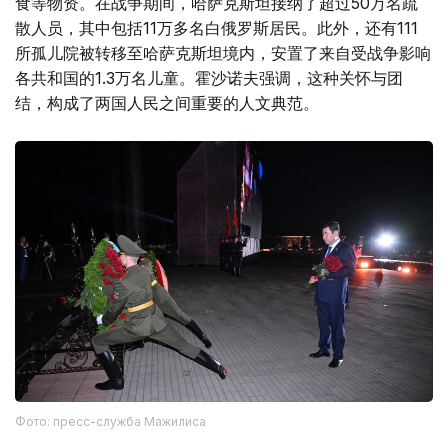
食等物资。在战争期间，哈萨克斯坦接纳了超过50万名疏
散人员，其中包括11万多名白俄罗斯居民。此外，还有111
所孤儿院被转移至哈萨克斯坦境内，安置了来自受战争影响
各共和国的1.3万名儿童。霍沙诺夫强调，这种关怀与团
结，构成了两国人民之间重要的人文典范。
Фото: пресс-служба Мажилиса