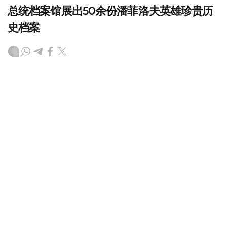
总统档案馆展出50余份潘菲洛夫英雄珍贵历
史档案
（哈萨克国际通讯社讯）哈萨克斯坦总统档案馆日前举办专
题展览，展出50余份与潘菲洛夫英雄事迹相关的珍贵历史
档案。此次展览通过大量原始史料，再现了316步兵师在卫
国战争期间的战斗历程。