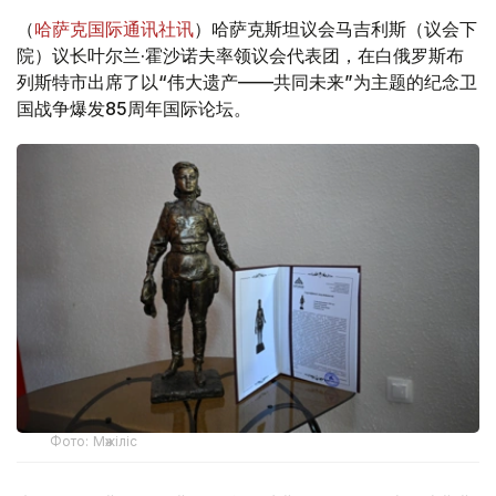
（
哈萨克国际通讯社讯
）哈萨克斯坦议会马吉利斯（议会下
院）议长叶尔兰·霍沙诺夫率领议会代表团，在白俄罗斯布
列斯特市出席了以“伟大遗产——共同未来”为主题的纪念卫
国战争爆发85周年国际论坛。
Фото: Мәжіліс