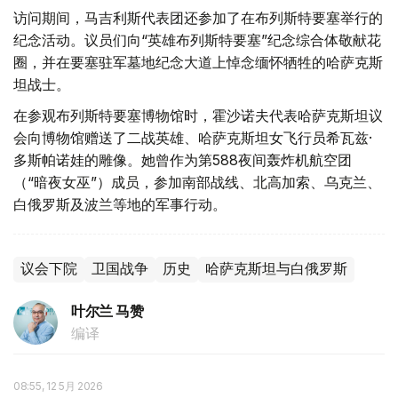
访问期间，马吉利斯代表团还参加了在布列斯特要塞举行的
纪念活动。议员们向“英雄布列斯特要塞”纪念综合体敬献花
圈，并在要塞驻军墓地纪念大道上悼念缅怀牺牲的哈萨克斯
坦战士。
在参观布列斯特要塞博物馆时，霍沙诺夫代表哈萨克斯坦议
会向博物馆赠送了二战英雄、哈萨克斯坦女飞行员希瓦兹·
多斯帕诺娃的雕像。她曾作为第588夜间轰炸机航空团
（“暗夜女巫”）成员，参加南部战线、北高加索、乌克兰、
白俄罗斯及波兰等地的军事行动。
议会下院
卫国战争
历史
哈萨克斯坦与白俄罗斯
叶尔兰 马赞
编译
08:55, 12 5月 2026