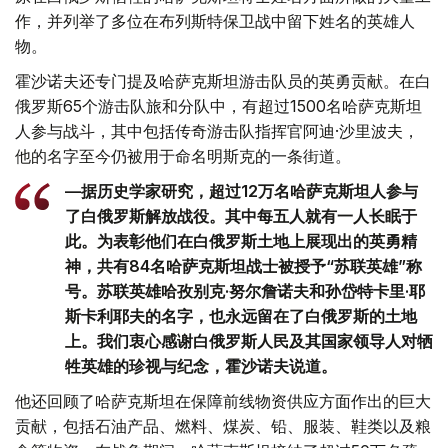
作，并列举了多位在布列斯特保卫战中留下姓名的英雄人
物。
霍沙诺夫还专门提及哈萨克斯坦游击队员的英勇贡献。在白
俄罗斯65个游击队旅和分队中，有超过1500名哈萨克斯坦
人参与战斗，其中包括传奇游击队指挥官阿迪·沙里波夫，
他的名字至今仍被用于命名明斯克的一条街道。
—据历史学家研究，超过12万名哈萨克斯坦人参与
了白俄罗斯解放战役。其中每五人就有一人长眠于
此。为表彰他们在白俄罗斯土地上展现出的英勇精
神，共有84名哈萨克斯坦战士被授予“苏联英雄”称
号。苏联英雄哈孜别克·努尔詹诺夫和孙岱特卡里·耶
斯卡利耶夫的名字，也永远留在了白俄罗斯的土地
上。我们衷心感谢白俄罗斯人民及其国家领导人对牺
牲英雄的珍视与纪念，霍沙诺夫说道。
他还回顾了哈萨克斯坦在保障前线物资供应方面作出的巨大
贡献，包括石油产品、燃料、煤炭、铅、服装、鞋类以及粮