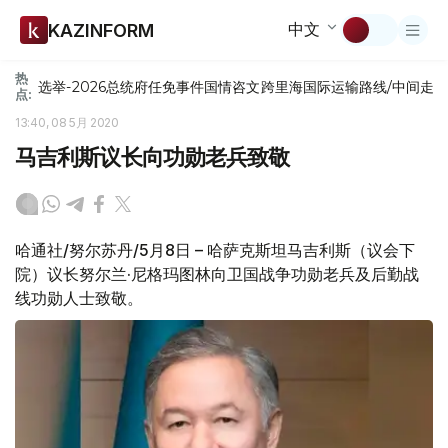
中文
KAZINFORM
热
选举-2026
总统府
任免
事件
国情咨文
跨里海国际运输路线/中间走
点:
13:40, 08 5月 2020
马吉利斯议长向功勋老兵致敬
哈通社/努尔苏丹/5月8日 – 哈萨克斯坦马吉利斯（议会下
院）议长努尔兰·尼格玛图林向卫国战争功勋老兵及后勤战
线功勋人士致敬。