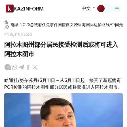
中文
KAZINFORM
热
选举-2026
总统府
任免
事件
国情咨文
跨里海国际运输路线/中间走
点:
09:18, 11 5月 2020
阿拉木图州部分居民接受检测后或将可进入
阿拉木图市
哈通社/努尔苏丹/5月11日 – 从5月11日起，接受了新冠病毒
PCR检测的阿拉木图州部分居民或将获准进入阿拉木图市。