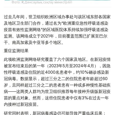
Фото: ҚР Денсаулық сақтау министрлігі
过去几年间，世卫组织欧洲区域办事处与该区域东部各国家
及地区卫生部门合作，通过名为“欧洲重症急性呼吸道感染
疫苗有效性监测网络”的区域医院体系持续加强呼吸道感染
监测。该网络成立于2021年，目前覆盖范围已扩展至巴尔
干、南高加索及中亚等多个地区。
重症监测结果
此项欧洲监测网络研究覆盖了六个国家及地区。在新冠疫情
被宣布结束后的第一年（2023年5月至2024年4月），因急
性呼吸道感染住院的近4000名患者中，约10%确诊感染新
冠病毒。数据显示，超过三分之二的住院患者年龄超过60
岁，且同样超过三分之二的患者患有一种或多种慢性基础疾
病——这两类人群均为世卫组织推荐每年接种升级版新冠疫
苗的重点对象。然而，这些住院患者中仅有3%在过去一年
内接种过新冠疫苗。
研究同时表明，新冠病毒感染仍可能导致严重临床后果：