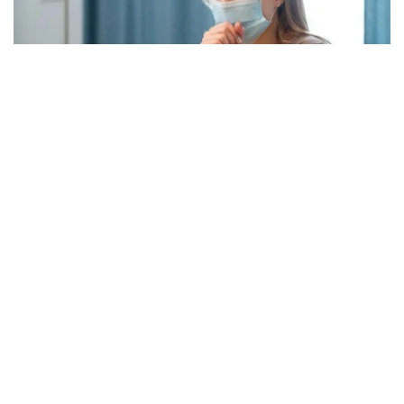
Фото: freepik.com
本次流感季较往年提前约四周到来。在世卫组织欧洲区域报
告数据的38个国家中，至少27国正面临高或极高的流感活
跃水平。
在爱尔兰、吉尔吉斯斯坦、黑山、塞尔维亚、斯洛文尼亚及
英国六国，接受流感样症状检测的患者中超过半数确诊感染
流感病毒。
世卫组织欧洲区域主任克鲁格指出，新型流感毒株——
AH3N2亚型流感病毒——正成为当前感染的主要致病原，