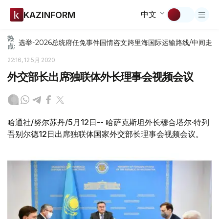
中文
KAZINFORM
热
选举-2026
总统府
任免
事件
国情咨文
跨里海国际运输路线/中间走
点:
22:16, 12 5月 2020
外交部长出席独联体外长理事会视频会议
哈通社/努尔苏丹/5月12日-- 哈萨克斯坦外长穆合塔尔·特列
吾别尔德12日出席独联体国家外交部长理事会视频会议。