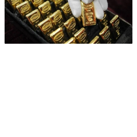
Фото: ӨзА
季度报告显示，哈萨克斯坦国家银行黄金储备增加了15吨。
波兰是2026年第二季度最大的黄金买家。该国在2026年第
二季度增加了51吨黄金储备。
中国购买了33吨黄金，乌兹别克斯坦购买了16吨，哈萨克
斯坦购买了15吨。约旦和捷克共和国的中央银行也分别增加
了6吨黄金储备。
全球各国央行在第二季度共购买了约289吨黄金，比2025年
同期增长了62%。去年同期，黄金购买量约为178吨。