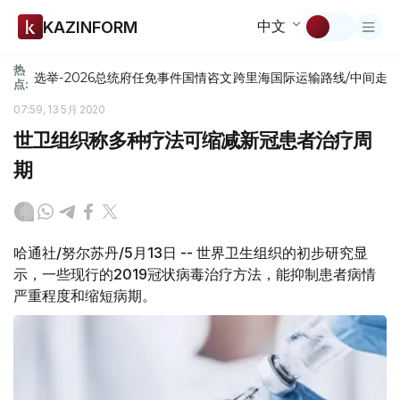
中文
KAZINFORM
热
选举-2026
总统府
任免
事件
国情咨文
跨里海国际运输路线/中间走
点:
07:59, 13 5月 2020
世卫组织称多种疗法可缩减新冠患者治疗周
期
哈通社/努尔苏丹/5月13日 -- 世界卫生组织的初步研究显
示，一些现行的2019冠状病毒治疗方法，能抑制患者病情
严重程度和缩短病期。