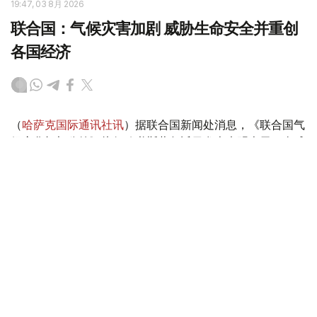
19:47, 03 8月 2026
联合国：气候灾害加剧 威胁生命安全并重创
各国经济
（
哈萨克国际通讯社讯
）据联合国新闻处消息，《联合国气
候变化框架公约》执行秘书斯蒂尔近日发表声明表示，全球
各地由气候变化驱动的灾害正在加剧，威胁生命安全并重创
各国经济。他警告说，“气候警报正从四面八方传来，响彻
云霄”。