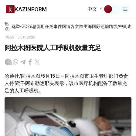
中文
KAZINFORM
热
选举-2026
总统府
任免
事件
国情咨文
跨里海国际运输路线/中间走
点:
08:59, 15 5月 2020
阿拉木图医院人工呼吸机数量充足
哈通社/阿拉木图/5月15日 – 阿拉木图市卫生管理部门负责
人特留汗·阿布勒达耶夫表示，该市医疗机构配备了数量充
足的人工呼吸机。