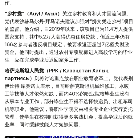
作。
“乡村党”（Auyl / Ауыл）
关注乡村教育和人才回流问题。
党代表沙赫马尔丹·拜马诺夫建议加强对“携文凭赴乡村”项目
的监督。他介绍，自2019年以来，该项目已为11.4万人提供
国家支持，其中5.2万人获得优惠住房贷款，但近三年仍有
166名参与者违反项目规定，被要求返还超过7亿坚戈财政
资金。他同时提出，通过农村专项配额进入高校学习的毕业
生，应在完成学业后返回家乡工作。
哈萨克斯坦人民党（PPK / Қазақстан Халық
партиясы）
则将讨论重点放在职业教育改革上。党代表别
伊比特·库赛诺夫表示，目前哈萨克斯坦机械维修工、水暖
工等技能人才依然短缺，而约40%的职业院校毕业生没有
从事本专业工作，部分毕业生不得不选择快递员、出租车司
机等职业。他建议，将职业学院交由相关专业企业实行委托
管理，使学生在校期间获得更多实践机会，提高毕业后的就
业率，同时缓解技能人才短缺问题。