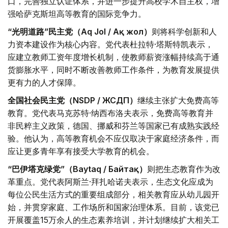
口，完善独立认证体系，并进一步提升高校学术自主权，增
强哈萨克斯坦高等教育的国际竞争力。
“光明道路”民主党（Aq Jol / Ақ жол）
则将科学创新和人
力资本建设作为核心内容。党代表杜拉特·塔斯特凯表示，
应建立教师工资年度增长机制，使教师薪资涨幅持续高于通
货膨胀水平，同时不断改善教师工作条件，为教育发展提供
更有力的人才保障。
全国社会民主党（NSDP / ЖСДП）
继续主张扩大免费高等
教育。党代表马克苏特·纳西布洛夫表示，免费高等教育并
非民粹主义政策，德国、挪威和芬兰等国家已有成熟实践经
验。他认为，高等教育机会不应仅取决于家庭经济条件，而
应让更多青年享有接受大学教育的机会。
“巴伊塔克绿党”（Baytaq / Байтақ）
则把生态教育作为改
革重点。党代表阿斯兰·拜扎哈诺夫表示，生态文化应成为
每位公民生活方式的重要组成部分，相关教育应从幼儿园开
始，并贯穿家庭、工作场所和国家治理体系。目前，该党已
开展覆盖15万余人的生态素养培训，并计划继续扩大相关工