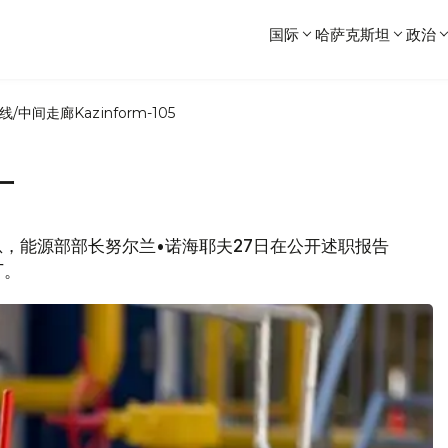
国际
哈萨克斯坦
政治
线/中间走廊
Kazinform-105
厂
站消息，能源部部长努尔兰•诺海耶夫27日在公开述职报告
厂。