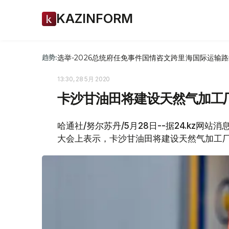
KAZINFORM
选举-2026
总统府
任免
事件
国情咨文
跨里海国际运输路
趋势:
13:30, 28 5月 2020
卡沙甘油田将建设天然气加工
哈通社/努尔苏丹/5月28日--据24.kz网
大会上表示，卡沙甘油田将建设天然气加工