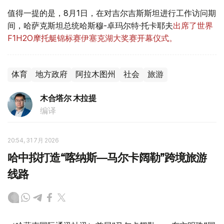
值得一提的是，8月1日，在对吉尔吉斯斯坦进行工作访问期
间，哈萨克斯坦总统哈斯穆-卓玛尔特·托卡耶夫
出席了世界
F1H2O摩托艇锦标赛伊塞克湖大奖赛开幕仪式。
体育
地方政府
阿拉木图州
社会
旅游
木合塔尔 木拉提
编译
20:54, 31 7月 2026
哈中拟打造“喀纳斯—马尔卡阔勒”跨境旅游
线路