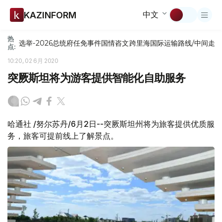
中文
KAZINFORM
热
选举-2026
总统府
任免
事件
国情咨文
跨里海国际运输路线/中间走
点:
10:20, 02 6月 2020
突厥斯坦将为游客提供智能化自助服务
哈通社 /努尔苏丹/6月2日--突厥斯坦州将为旅客提供优质服
务，旅客可提前线上了解景点。