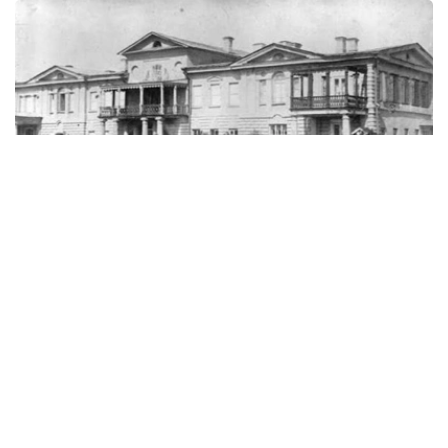
Фото: Ғарбий Қозоғистон вилояти ўлкашунослик музейи
乌拉尔两天半：一段改变创作轨迹的旅程
据西哈萨克斯坦州历史与地方志博物馆副馆长努尔然·杜兹
巴特尔介绍，1833年9月21日，普希金沿大奥伦堡大道抵达
乌拉尔。
此次出行的主要目的，是搜集有关普加乔夫起义的第一手历