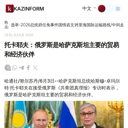
中文
KAZINFORM
热
选举-2026
总统府
任免
事件
国情咨文
跨里海国际运输路线/中间走
点:
13:10, 03 6月 2020
托卡耶夫：俄罗斯是哈萨克斯坦主要的贸易
和经济伙伴
哈通社/努尔苏丹/6月3日--哈萨克斯坦总统哈斯穆-卓玛尔
特·托卡耶夫在接受俄罗斯《共青团真理报》专访时表示，
俄罗斯是哈萨克斯坦主要的贸易和经济伙伴。